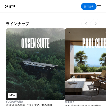
Me
資料請求
ラインナップ
ONSEN SUITE
POOL CLU
NEW
YUGAWARA
MIURA
奥湯河原の情景に没入する、湯の時間
海を望むプールクラブの拠点