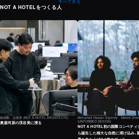
すべて見る
NOT A HOTELをつくる人
植地剛 志甫景
(NOT A HOTEL ARCHITECTS)
Mohamed Hassan Elgendy Nahed Zmet
(UNFORMED DESIGN)
奥湯河原の渓谷美に浸る
NOT A HOTEL初の国際コンペテ
ら誕生した雄大な自然に溶け込み、