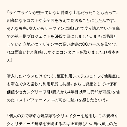
「ライフラインが整っていない特殊な土地だったこともあって、
割高になるコストや安全面を考えて見送ることにしたんです。
そんな矢先、友人からサーフィンに誘われて度々訪れていた青島
での第一期プロジェクトをSNSで目にしました。まさに理想と
していた立地かつデザイン性の高い建築のCGパースを見て“こ
れは面白い！”と直感し、すぐにコンタクトを取りました」（嵜本さ
ん）

購入したハウスだけでなく、相互利用システムによって他拠点に
も滞在できる柔軟な利用形態に共感。さらに資産としての保有
価値やセカンダリー取引（購入から4年目以降に売却が可能）を含
めたコストパフォーマンスの高さに魅力を感じたという。

「個人の力で著名な建築家やクリエイターを起用し、この規模や
クオリティーの建築を実現するのは正直難しい。自己満足のた