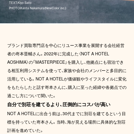
TEXT
:
Kiyo Sato
PHOTO
:
Kanta Nakamura(NewColor inc.)
ブランド買取専門店を中心にリユース事業を展開する会社経営
者の嵜本晋輔さん。2022年に完成した〈NOT A HOTEL
AOSHIMA〉の「MASTERPIECE」を購入し、他拠点にも宿泊でき
る相互利用システムを使って、家族や会社のメンバーと多目的に
活用している。NOT A HOTELが価値観やライフスタイルに変化
をもたらしたと話す嵜本さんに、購入に至った経緯や各拠点での
過ごし方について聞いた。
自分で別荘を建てるより、圧倒的にコスパが高い
NOT A HOTELに出合う前は、30代までに別荘を建てるという目
標を持っていた嵜本さん。当時、海が見える場所に具体的な別荘
計画を進めていた。
