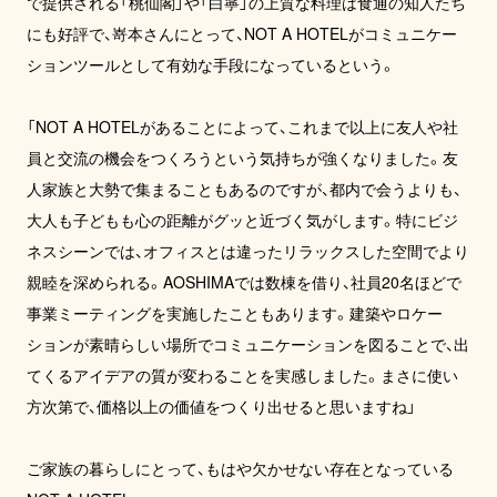
で提供される「桃仙閣」や「白寧」の上質な料理は食通の知人たち
にも好評で、嵜本さんにとって、NOT A HOTELがコミュニケー
ションツールとして有効な手段になっているという。

「NOT A HOTELがあることによって、これまで以上に友人や社
員と交流の機会をつくろうという気持ちが強くなりました。友
人家族と大勢で集まることもあるのですが、都内で会うよりも、
大人も子どもも心の距離がグッと近づく気がします。特にビジ
ネスシーンでは、オフィスとは違ったリラックスした空間でより
親睦を深められる。AOSHIMAでは数棟を借り、社員20名ほどで
事業ミーティングを実施したこともあります。建築やロケー
ションが素晴らしい場所でコミュニケーションを図ることで、出
てくるアイデアの質が変わることを実感しました。まさに使い
方次第で、価格以上の価値をつくり出せると思いますね」

ご家族の暮らしにとって、もはや欠かせない存在となっている