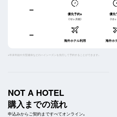
優先予約※
優先
（12ヶ月前）
（12
海外ホテル利用
海外ホ
※年末年始や大型連休などのハイシーズンを先行して予約することができます。
NOT A HOTEL
購入までの流れ
申込みからご契約まですべてオンライン。