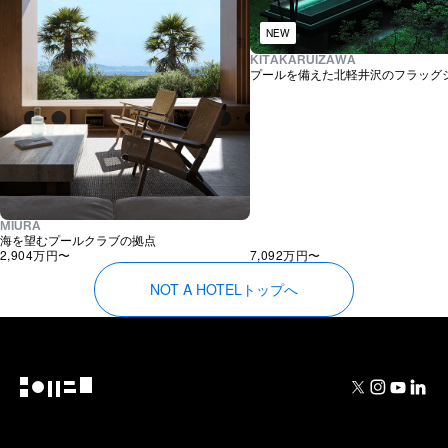
NEW
KITAKARUIZAWA
プールを備えた北軽井沢のフラッグ
MIURA
海を望むプールクラブの拠点
2,904万
円〜
7,092万
円〜
NOT A HOTELトップへ