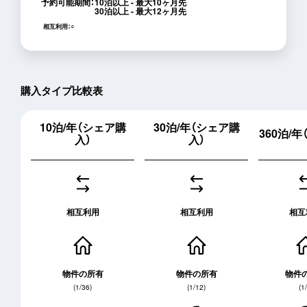
予約可能期間：
10泊以上 - 最大10ヶ月先
30泊以上 - 最大12ヶ月先
相互利用：
○
購入タイプ比較表
10泊/年
（シェア購
30泊/年
（シェア購
360泊/年
入）
入）
相互利用
相互利用
相互
物件の所有
物件の所有
物件
(1/36)
(1/12)
(1