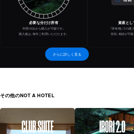
必要な分だけ所有
資産とし
年間10泊から購入が可能です。
「所有権」での購
購入後は、毎年ご利用いただけます。
売却、相続が可能
さらに詳しく見る
その他のNOT A HOTEL
CLUB SUITE
IRORI 2.0