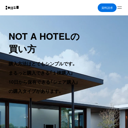
Me
資料請求
NOT A HOTELの
買い方
購入方法はとてもシンプルです。
まるっと購入できる「１棟購入」
10日から保有できる「シェア購入」
の購入タイプがあります。