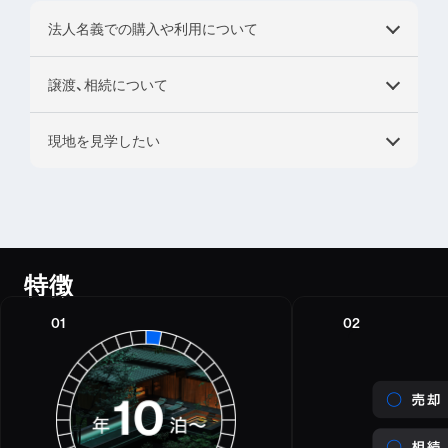
法人名義での購入や利用について
譲渡、相続について
法人名義での購入も可能です。オーナーアプリのアカウントを法
人に対して発行しますので、福利厚生施設としてもご利用いただ
けます。
現地を見学したい
取得から3年間は所有いただきます。4年目以降は第三者への譲渡
社員の方がご利用される場合にはギフト機能を用いてご利用いた
を当社が提供するマーケットプレイスの中で売却することが可能
だきます。
です。なお、相続については期間の定めなく行うことができます。
ギフト機能については
こちら
NOT A HOTELでは、現地見学イベントやオンライン説明会を不
譲受人と相続人の物件の引き継ぎに際しては、NOT A HOTELに
定期で開催しております。
よる審査が必要になります。
最新の開催状況やお申し込みは
こちら
からご確認ください。
特徴
01
02