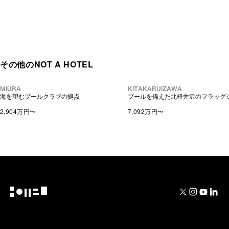
その他のNOT A HOTEL
NEW
MIURA
KITAKARUIZAWA
海を望むプールクラブの拠点
プールを備えた北軽井沢のフラッグ
CLUB SUITE
IRORI 2.0
2,904万
円〜
7,092万
円〜