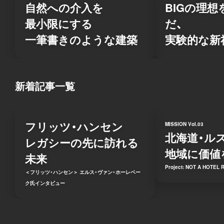
自然への介入を
BIGの理
最小限にする
だ、
一筆書きのような建築
実験的な新
新着記事一覧
フリッツ・ハンセン
MISSION
Vol.03
北海道・
レガシーの先に訪れる
地域に価値
未来
Project: NOT A HOTEL
＜フリッツ・ハンセン＞ エルス・ヴァン・ホーレベー
ク氏インタビュー