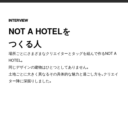
INTERVIEW
NOT A HOTELを
つくる人
場所ごとにさまざまなクリエイターとタッグを組んで作るNOT A
HOTEL。
同じデザインの建物はひとつとしてありません。
土地ごとに大きく異なるその具体的な魅力と過ごし方を、クリエイ
ター陣に深掘りしました。
Vol.22
Vol.21
奥湯河原の渓谷美に浸る
NOT A HOTEL初の
ティションから誕生し
植地剛 志甫景
(
NOT A HOTEL
雄大な自然に溶け込み
ARCHITECTS
)