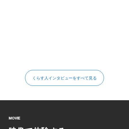
vol.08
vol.07
「NOT A HOTELで過ごすことで、
「NOT A HOTELの熱
帰ってからの人生が変わっていく
源になっています」
と思います」
横山克さん
M・Tさん
くらす人インタビューをすべて見る
MOVIE