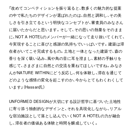
「改めてコンペティションを振り返ると、数多くの魅力的な提案
の中で私たちのデザインが選ばれたのは、自然と調和し、その美
しさを引き立てるという明快なコンセプトが、審査員のみなさん
に届いたからだと思います。そして、その思いの熱量をそのまま
に、NOT A HOTELのメンバーが一緒になって走り抜いてくれて、
今実現することに喜びと感謝の気持ちでいっぱいです。建築は滞
在者がいてこそ完成するもの。土地と一体となった建築で、森の
香りを深く吸い込み、風や鳥の音に耳を澄まし、素材の手触りを
感じて、さまざまに自然との交流を重ねてほしいですね。みなさ
んがNATURE WITHINにどう反応し、何を体験し、滞在を通じて
どのような感情の変化を起こすのか、今からとてもわくわくして
います」（Hassan氏）

UNFORMED DESIGNが大切にする設計哲学に基づいた土地性
に寄り添う独創的なデザインと、それを具現化しながら、リアル
な宿泊施設として落とし込んでいくNOT A HOTELの力が融合
し、滞在者の価値ある体験と時間を醸成していく。