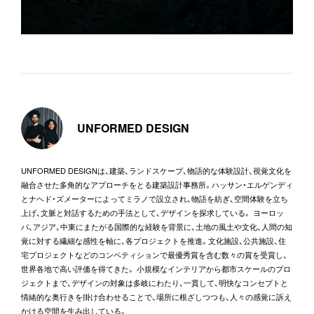
UNFORMED DESIGN
UNFORMED DESIGNは、建築、ランドスケープ、物語的な体験設計、視覚文化を
融合させた多角的なアプローチをとる建築設計事務所。ハッサン・エルゲンディ
とナヘド・ズメーターによってミラノで設立され、物語を紡ぎ、空間体験を立ち
上げ、文脈と対話するための手法として、デザインを探求している。 ヨーロッ
パ、アジア、中東にまたがる国際的な経験を背景に、土地の風土や文化、人間の知
覚に対する繊細な感性を軸に、各プロジェクトを推進。文化施設、公共施設、住
宅プロジェクトなどのコンペティションで最優秀賞を含む数々の賞を受賞し、
世界各地で高い評価を得てきた。 小規模なインテリアから都市スケールのプロ
ジェクトまで、デザインの対象は多岐にわたり、一貫して、明快なコンセプトと
情緒的な奥行きを掛け合わせることで、場所に根ざしつつも、人々の感覚に訴え
かける空間を生み出している。