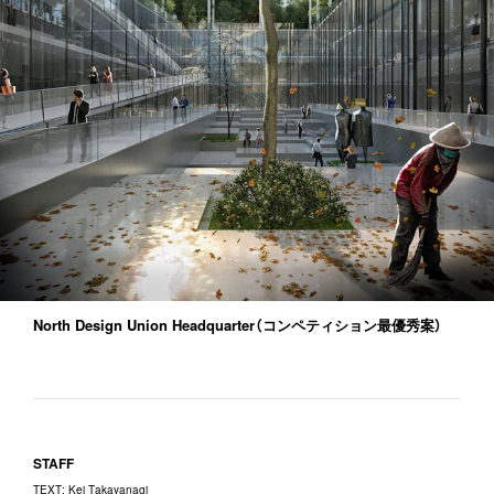
North Design Union Headquarter（コンペティション最優秀案）
STAFF
TEXT
:
Kei Takayanagi