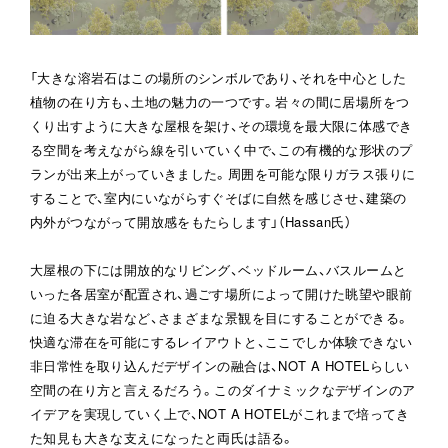
「大きな溶岩石はこの場所のシンボルであり、それを中心とした
植物の在り方も、土地の魅力の一つです。岩々の間に居場所をつ
くり出すように大きな屋根を架け、その環境を最大限に体感でき
る空間を考えながら線を引いていく中で、この有機的な形状のプ
ランが出来上がっていきました。周囲を可能な限りガラス張りに
することで、室内にいながらすぐそばに自然を感じさせ、建築の
内外がつながって開放感をもたらします」（Hassan氏）

大屋根の下には開放的なリビング、ベッドルーム、バスルームと
いった各居室が配置され、過ごす場所によって開けた眺望や眼前
に迫る大きな岩など、さまざまな景観を目にすることができる。
快適な滞在を可能にするレイアウトと、ここでしか体験できない
非日常性を取り込んだデザインの融合は、NOT A HOTELらしい
空間の在り方と言えるだろう。このダイナミックなデザインのア
イデアを実現していく上で、NOT A HOTELがこれまで培ってき
た知見も大きな支えになったと両氏は語る。