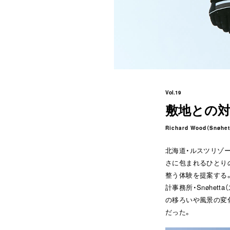
Vol.19
敷地との対
Richard Wood（Snøhet
北海道・ルスツリゾート
さに包まれるひとり
整う体験を提案する。
計事務所・Snøhe
の移ろいや風景の変化
だった。