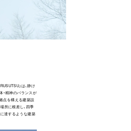
USUTSU」は、静け
体・精神のバランスが
に拠点を構える建築設
の場所に根差し、四季
）”に達するような建築