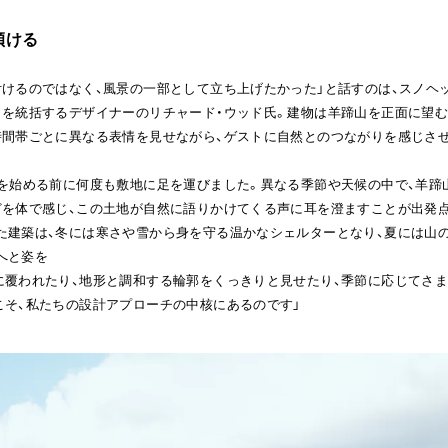
傾ける
付けるのではなく、風景の一部として立ち上げたかった」と話すのは、スノヘ
トを統括するデザイナーのリチャード・ウッド氏。建物は羊蹄山を正面に望
時間帯ごとに異なる表情を見せながら、ゲストに自然とのつながりを感じさせ
計を始める前に何度も敷地に足を運びました。異なる季節や天候の中で、羊蹄
どを体で感じ、この土地が自然に語りかけてくる声に耳を澄ますことが出発
た建築は、冬には寒さや雪から身を守る温かなシェルターとなり、夏には山
と姿を

に覆われたり、地形と調和する輪郭をくっきりと見せたり、季節に応じてさ
こそ、私たちの設計アプローチの中核にあるのです」