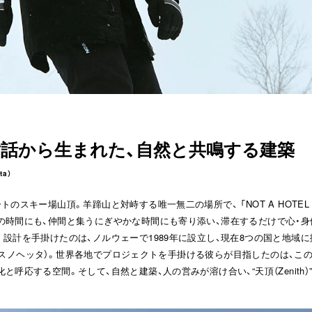
話から生まれた、自然と共鳴する建築
ta）
のスキー場山頂。羊蹄山と対峙する唯一無二の場所で、 「NOT A HOTEL R
の時間にも、仲間と集うにぎやかな時間にも寄り添い、滞在するだけで心・身
設計を手掛けたのは、ノルウェーで1989年に設立し、現在8つの国と地域
tta（スノヘッタ）。世界各地でプロジェクトを手掛ける彼らが目指したのは、こ
と呼応する空間。そして、自然と建築、人の営みが溶け合い、“天頂（Zenith