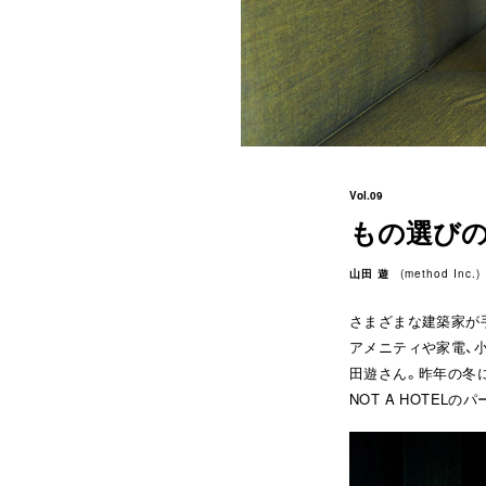
Vol.09
もの選び
山田 遊
(
method Inc.
)
さまざまな建築家が手
アメニティや家電、
田遊さん。昨年の冬
NOT A HOTEL