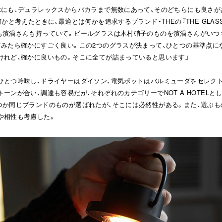
にも、デュラレックスからバカラまで無数にあって、そのどちらにも良さがある
何かと考えたときに、最適とは何かを追求するブランド・THEの『THE GLA
も濱渦さんも持っていて。ビールグラスは木村硝子のものを濱渦さんがいつ
てみたら確かにすごく良い。この2つのグラスが決まって、ひとつの基準点に
けれど、確かに良いもの。そこに全てが詰まっていると思います」
ひとつ吟味し、ドライヤーはダイソン、電気ポットはバルミューダをセレク
ーンが合い、調達も容易だが、それぞれのカテゴリーでNOT A HOTELと
つか同じブランドのものが選ばれたが、そこには必然性がある。また、選ぶも
や相性も考慮した。