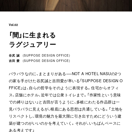
Vol.02
「間」に生まれる
ラグジュアリー
谷尻 誠
(
SUPPOSE DESIGN OFFICE
)
吉田 愛
(
SUPPOSE DESIGN OFFICE
)
バラバラなのに、まとまりがある──NOT A HOTEL NASUの2つ
の家を手がけた谷尻誠と吉田愛が率いる「SUPPOSE DESIGN O
FFICE」は、自らの哲学をそのように表現する。住宅からオフィ
ス、店舗にホテル、近年では公衆トイレまで。「作家性という意味
での縛りはない」と吉田が言うように、多岐にわたる作品群は一
見バラバラに見えるが、根底にある思想は共通している。「土地を
リスペクトし、環境の魅力を最大限に引き出すためにどういう建
築が建つのがいいのかを考えていく。それが、いちばんベースに
ある考えです」