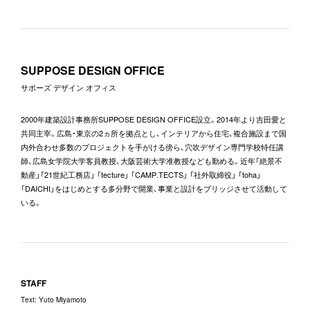
SUPPOSE DESIGN OFFICE
サポーズ デザイン オフィス
2000年建築設計事務所SUPPOSE DESIGN OFFICE設立。2014年より吉田愛と
共同主宰。広島・東京の2ヵ所を拠点とし、インテリアから住宅、複合施設まで国
内外合わせ多数のプロジェクトを手がける傍ら、穴吹デザイン専門学校特任講
師、広島女学院大学客員教授、大阪芸術大学准教授なども勤める。近年「絶景不
動産」「21世紀工務店」 「tecture」 「CAMP.TECTS」 「社外取締役」 「toha」
「DAICHI」をはじめとする多分野で開業、事業と設計をブリッジさせて活動して
いる。
STAFF
Text:
Yuto Miyamoto