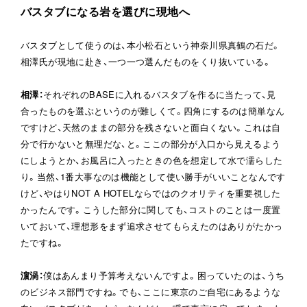
バスタブになる岩を選びに現地へ
バスタブとして使うのは、本小松石という神奈川県真鶴の石だ。
相澤氏が現地に赴き、一つ一つ選んだものをくり抜いている。
相澤
：
それぞれのBASEに入れるバスタブを作るに当たって、見
合ったものを選ぶというのが難しくて。四角にするのは簡単なん
ですけど、天然のままの部分を残さないと面白くない。これは自
分で行かないと無理だな、と。ここの部分が入口から見えるよう
にしようとか、お風呂に入ったときの色を想定して水で濡らした
り。当然、1番大事なのは機能として使い勝手がいいことなんです
けど、やはりNOT A HOTELならではのクオリティを重要視した
かったんです。こうした部分に関しても、コストのことは一度置
いておいて、理想形をまず追求させてもらえたのはありがたかっ
たですね。
濵渦
：
僕はあんまり予算考えないんですよ。困っていたのは、うち
のビジネス部門ですね。でも、ここに東京のご自宅にあるような