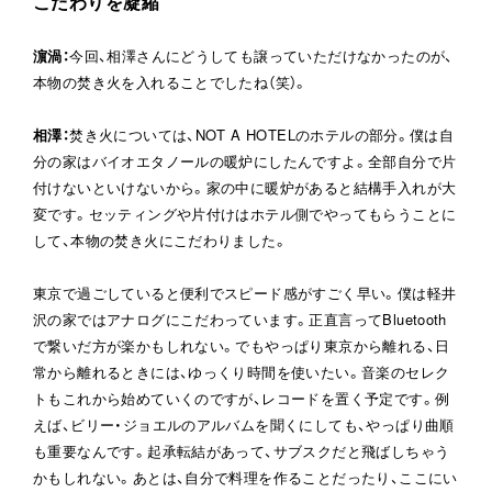
こだわりを凝縮
濵渦
：
今回、相澤さんにどうしても譲っていただけなかったのが、
本物の焚き火を入れることでしたね（笑）。
相澤
：
焚き火については、NOT A HOTELのホテルの部分。僕は自
分の家はバイオエタノールの暖炉にしたんですよ。全部自分で片
付けないといけないから。家の中に暖炉があると結構手入れが大
変です。セッティングや片付けはホテル側でやってもらうことに
して、本物の焚き火にこだわりました。
東京で過ごしていると便利でスピード感がすごく早い。僕は軽井
沢の家ではアナログにこだわっています。正直言ってBluetooth
で繋いだ方が楽かもしれない。でもやっぱり東京から離れる、日
常から離れるときには、ゆっくり時間を使いたい。音楽のセレク
トもこれから始めていくのですが、レコードを置く予定です。例
えば、ビリー・ジョエルのアルバムを聞くにしても、やっぱり曲順
も重要なんです。起承転結があって、サブスクだと飛ばしちゃう
かもしれない。あとは、自分で料理を作ることだったり、ここにい