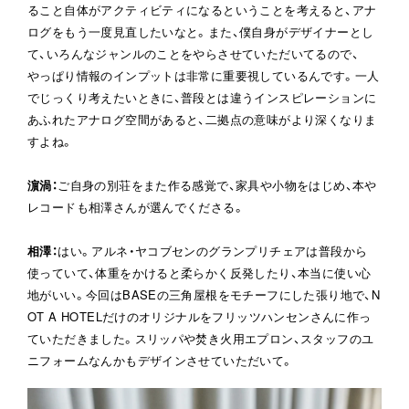
ること自体がアクティビティになるということを考えると、アナ
ログをもう一度見直したいなと。また、僕自身がデザイナーとし
て、いろんなジャンルのことをやらさせていただいてるので、
やっぱり情報のインプットは非常に重要視しているんです。一人
でじっくり考えたいときに、普段とは違うインスピレーションに
あふれたアナログ空間があると、二拠点の意味がより深くなりま
すよね。
濵渦
：
ご自身の別荘をまた作る感覚で、家具や小物をはじめ、本や
レコードも相澤さんが選んでくださる。
相澤
：
はい。アルネ・ヤコブセンのグランプリチェアは普段から
使っていて、体重をかけると柔らかく反発したり、本当に使い心
地がいい。今回はBASEの三角屋根をモチーフにした張り地で、N
OT A HOTELだけのオリジナルをフリッツハンセンさんに作っ
ていただきました。スリッパや焚き火用エプロン、スタッフのユ
ニフォームなんかもデザインさせていただいて。