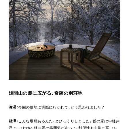
浅間山の麓に広がる、奇跡の別荘地
濵渦
：
今回の敷地に実際に行かれて、どう思われました？
相澤
：
こんな場所あるんだ、とびっくりしました。僕の家は中軽井
沢で、いわゆる軽井沢の雰囲気があって、利便性も非常に高いん