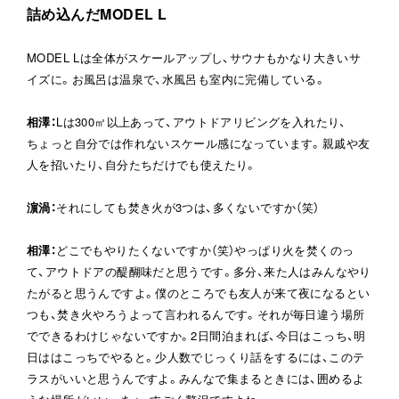
詰め込んだMODEL L
MODEL Lは全体がスケールアップし、サウナもかなり大きいサ
イズに。お風呂は温泉で、水風呂も室内に完備している。
相澤
：
Lは300㎡以上あって、アウトドアリビングを入れたり、
ちょっと自分では作れないスケール感になっています。親戚や友
人を招いたり、自分たちだけでも使えたり。
濵渦
：
それにしても焚き火が3つは、多くないですか（笑）
相澤
：
どこでもやりたくないですか（笑）やっぱり火を焚くのっ
て、アウトドアの醍醐味だと思うです。多分、来た人はみんなやり
たがると思うんですよ。僕のところでも友人が来て夜になるとい
つも、焚き火やろうよって言われるんです。それが毎日違う場所
でできるわけじゃないですか。2日間泊まれば、今日はこっち、明
日ははこっちでやると。少人数でじっくり話をするには、このテ
ラスがいいと思うんですよ。みんなで集まるときには、囲めるよ