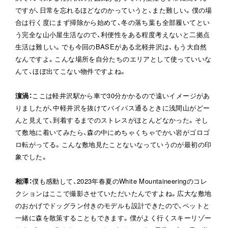
ですが、日常を忘れるほどなのかっていうと、また難しい。僕の場
合は行く度にまず掃除から始めて、冬の落ち葉も全部履いてとい
う完全な山小屋生活なので、利便性をある程度考えないと二拠点
生活は難しい。でも今回のBASEがある北軽井沢は、もう大自然
なんですよ。こんな場所を自分たちのエリアとして使っていいな
んて、ほぼ出てこない物件ですよね。
濵渦
：
ここは軽井沢駅から車で30分かかるので遠いイメージがあ
りましたが、中軽井沢を抜けてバイパス通るときに浅間山がどー
んと見えて、到着するまでのストレスがほとんどなかった。そし
て敷地に着いてみたら、森の中にめちゃくちゃでかい岩がゴロゴ
ロ転がってる。こんな敷地見たことないなっていうのが最初の印
象でした。
相澤
：
僕も感動して、2023年春夏のWhite Mountaineeringのコレ
クションはここで撮影させていただいたんですよね。広大な敷地
のおかげでドッグラン付きのモデルも設計できたので、ペットと
一緒に森を散策することもできます。僕がよく行くスキーリゾー