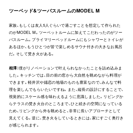
ツーベッド&ツーバスルームのMODEL M
家族、もしくは友人5人ぐらいで過ごすことを想定して作られた
のがMODEL M。ツーベットルームに加えてこだわったのがツー
バスルーム。プライマリーベッドルームにもシャワーとトイレが
あるほか、もうひとつが皆で楽しめるサウナ付きの大きなお風呂
だ。そして焚き火がある。
相澤
：
僕がリノベーションで叶えられなかったことを詰め込みま
した。キッチンでは、目の前の窓から大自然を眺めながら料理が
できます。軽井沢や嬬恋の地場のものも豊富なので、みんなで料
理を楽しんでもらいたいですね。また、縦長の設計にすることで、
視覚的にスケール感を味わえるように意識しました。リビングか
らテラスの焚き火台のところまで、ひと続きの空間になっている
ため、リビングから外を眺めると、非常に長いアプローチとして
見えてくる。逆に、焚き火をしているときには、家にすごく奥行き
が感じられます。