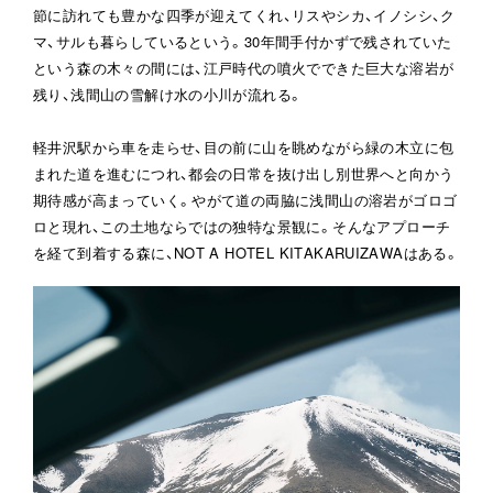
節に訪れても豊かな四季が迎えてくれ、リスやシカ、イノシシ、ク
マ、サルも暮らしているという。30年間手付かずで残されていた
という森の木々の間には、江戸時代の噴火でできた巨大な溶岩が
残り、浅間山の雪解け水の小川が流れる。
軽井沢駅から車を走らせ、目の前に山を眺めながら緑の木立に包
まれた道を進むにつれ、都会の日常を抜け出し別世界へと向かう
期待感が高まっていく。やがて道の両脇に浅間山の溶岩がゴロゴ
ロと現れ、この土地ならではの独特な景観に。そんなアプローチ
を経て到着する森に、NOT A HOTEL KITAKARUIZAWAはある。