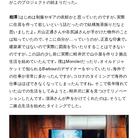
がこのプロジェクトの始まりだった。
相澤
：
はじめは制服やギアの依頼かと思っていたのですが、実際
に住居を作って欲しいという話だったので結構無茶振りだなと
思いましたよ。片山正通さんや谷尻誠さんが手がけた物件のこと
は知っていたので、そこに自分が…っていうのが、正直な印象で。
建築家ではないので実際に図面を引いたりすることはできない
のですが、この話の少し前に実際に軽井沢で山小屋を作り２拠点
生活を始めていたんです。僕はMonclerだったり、オイルドジャ
ケットで知られるBarbourのデザイナーをやっていたり、海外で
の仕事が非常に多かったんですが、コロナのタイミングで海外の
仕事はほぼできなくなってしまったんですね。そこで長年憧れて
いた山での生活をしてみようと、軽井沢に家を見つけてリノベー
ションしたんです。濵渦さんが声をかけてくれたのは、そうして
二拠点生活を始めたタイミングでした。