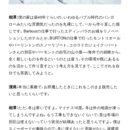
相澤
：
僕の家は築40年ぐらいの、いわゆるバブル時代のバンガ
ローみたいな雰囲気だったのを丸裸にして、一から作り直した感
じです。Barbourの仕事で行ったエディンバラのお城をリノベー
ションしたホテルとか、BURTONの仕事で行ったモントリオール
やバーリントンのスノーリゾート、コロラドのジェイク・バート
ンさんの別荘やバーモントの自宅の山小屋──海外での経験から、
全く新しいものを作るというのとは違う、その環境や既にあるも
のを活かして作り直すという考え方を見てきて、ここでそれを自
分でも実践してみようと。
濵渦
：
本当に素敵で、お邪魔したときにこれをこのまま販売した
いと思ったくらいです。
相澤
：
ただ、冬は寒いですよ。マイナス10度。冬は外の地面が凍っ
てしまうんですよね。もう工事もできないぐらいで、昔は冬場の
別荘は使えないっていう状況が結構あったと思うんですよ。僕は
スノーボードが趣味なので、冬に使えないと意味がない。床暖房