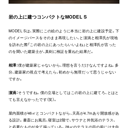
岩の上に建つコンパクトなMODEL S
MODEL Sは、実際にこの絵のように本当に岩の上に建設予定。下
のイメージパースをそのまま再現したい、と濵渦と相澤氏が現地
を訪れた際「この岩の上にあったらいいよね」と相澤氏が言った
のを聞いた建築士が、真剣に検証を重ねた結果だ。
相澤
：
僕が建築家じゃないから、理想を言うだけなんですよね。多
分、建築家の視点で考えたら、初めから無理だって思うじゃない
ですか。
濵渦
：
そうですね。僕の立場としてはこの岩の上に建てろ、とはと
ても言えなかったです（笑）。
屋内面積が46㎡とコンパクトながら、天高が4.7mあり開放感があ
る設計。書斎にお風呂、寝室は2階で、サウナと外気浴のテラス、
と必要なものが全て揃っている。28㎡のテラスの目の前には大自