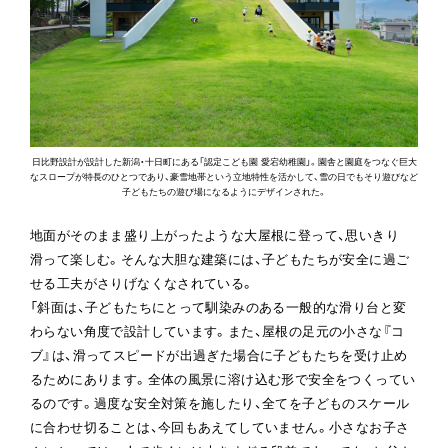
日比野設計が設計した新潟・十日町にある「認定こども園 愛宕幼稚園」。園舎と園庭をつなぐ巨大
なスロープが特長のひとつであり、豪雪地帯という立地特性を活かして、雪の日でもそり遊びなど
子どもたちの遊び場になるようにデザインされた。
地面がそのまま盛り上がったような大屋根に登って、思いきり
滑って楽しむ。そんな大胆な建築には、子どもたちが安全に過ご
せる工夫がさりげなくなされている。

「斜面は、子どもたちにとって馴染みのある一般的な滑り台と変
わらない角度で設計しています。また、屋根の足元の小さな『コ
ブ』は、滑ってスピードが出過ぎた場合に子どもたちを受け止め
るためにあります。全体の風景に溶け込む形で安全をつくってい
るのです。過度な安全対策を施したり、全てを子どものスケール
に合わせ切ることは、今回もあえてしていません。小さなお子さ