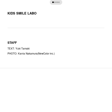
KIDS SMILE LABO
STAFF
TEXT
:
Yuki Tamaki
PHOTO
:
Kanta Nakamura(NewColor inc.)