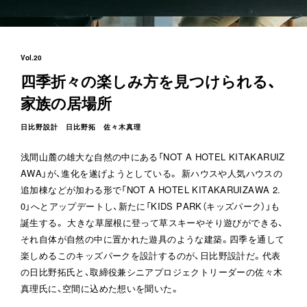
Vol.20
四季折々の楽しみ方を見つけられる、
家族の居場所
日比野設計 日比野拓 佐々木真理
浅間山麓の雄大な自然の中にある「NOT A HOTEL KITAKARUIZ
AWA」が、進化を遂げようとしている。 新ハウスや人気ハウスの
追加棟などが加わる形で「NOT A HOTEL KITAKARUIZAWA 2.
0」へとアップデートし、新たに「KIDS PARK（キッズパーク）」も
誕生する。 大きな草屋根に登って草スキーやそり遊びができる、
それ自体が自然の中に置かれた遊具のような建築。四季を通して
楽しめるこのキッズパークを設計するのが、日比野設計だ。代表
の日比野拓氏と、取締役兼シニアプロジェクトリーダーの佐々木
真理氏に、空間に込めた想いを聞いた。