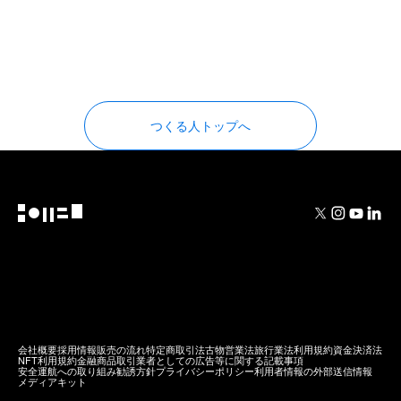
つくる人トップへ
会社概要
採用情報
販売の流れ
特定商取引法
古物営業法
旅行業法
利用規約
資金決済法
NFT利用規約
金融商品取引業者としての広告等に関する記載事項
安全運航への取り組み
勧誘方針
プライバシーポリシー
利用者情報の外部送信情報
メディアキット