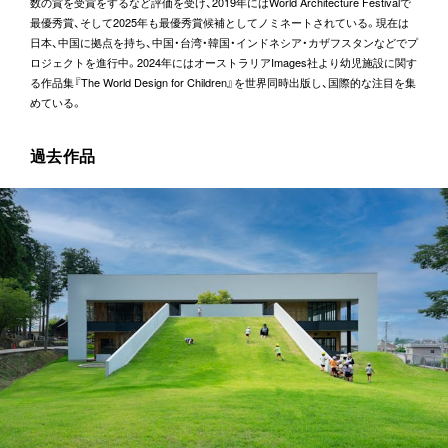
数の賞を受賞をするなど評価を受け、2019年にはWorld Architecture Festivalで
最優秀賞、そして2025年も最優秀賞候補としてノミネートされている。現在は
日本、中国に拠点を持ち、中国・台湾・韓国・インドネシア・カザフスタンなどでプ
ロジェクトを進行中。2024年にはオーストラリアImages社より幼児施設に関す
る作品集『The World Design for Children』を世界同時出版し、国際的な注目を集
めている。
過去作品