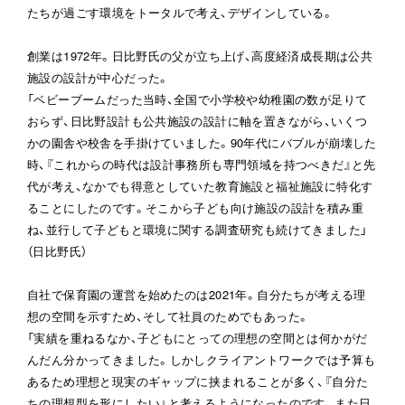
たちが過ごす環境をトータルで考え、デザインしている。

創業は1972年。日比野氏の父が立ち上げ、高度経済成長期は公共
施設の設計が中心だった。

「ベビーブームだった当時、全国で小学校や幼稚園の数が足りて
おらず、日比野設計も公共施設の設計に軸を置きながら、いくつ
かの園舎や校舎を手掛けていました。90年代にバブルが崩壊した
時、『これからの時代は設計事務所も専門領域を持つべきだ』と先
代が考え、なかでも得意としていた教育施設と福祉施設に特化す
ることにしたのです。そこから子ども向け施設の設計を積み重
ね、並行して子どもと環境に関する調査研究も続けてきました」
（日比野氏）

自社で保育園の運営を始めたのは2021年。自分たちが考える理
想の空間を示すため、そして社員のためでもあった。

「実績を重ねるなか、子どもにとっての理想の空間とは何かがだ
んだん分かってきました。しかしクライアントワークでは予算も
あるため理想と現実のギャップに挟まれることが多く、『自分た
ちの理想型を形にしたい』と考えるようになったのです。また日