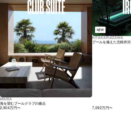
CLUB SUITE
IR
NEW
KITAKARUIZAWA
プールを備えた北軽井沢
MIURA
海を望むプールクラブの拠点
2,904万
円〜
7,092万
円〜