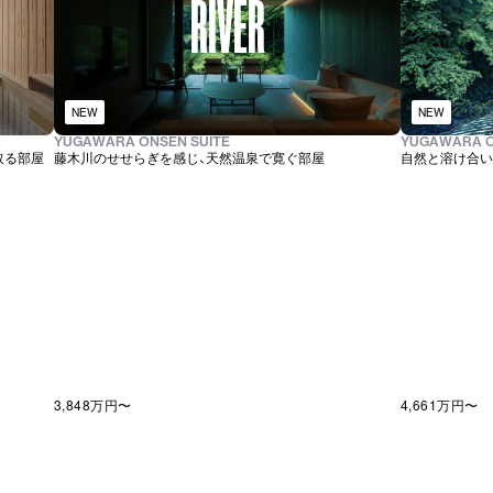
RIVER
NEW
NEW
YUGAWARA ONSEN SUITE
YUGAWARA O
取る部屋
藤木川のせせらぎを感じ、天然温泉で寛ぐ部屋
自然と溶け合い
3,848万
円〜
4,661万
円〜