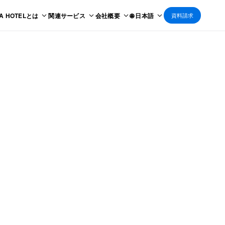
 A HOTELとは
関連サービス
会社概要
🌐 日本語
資料請求
SE