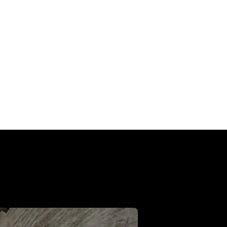
。
ます。