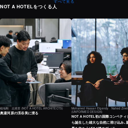
すべて見る
NOT A HOTELをつくる人
植地剛 志甫景
(NOT A HOTEL ARCHITECTS)
Mohamed Hassan Elgendy Nahed Zmet
(UNFORMED DESIGN)
奥湯河原の渓谷美に浸る
NOT A HOTEL初の国際コンペテ
ら誕生した雄大な自然に溶け込み、