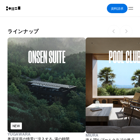
Me
資料請求
ラインナップ
ONSEN SUITE
POOL CLU
NEW
YUGAWARA
MIURA
奥湯河原の情景に没入する、湯の時間
海を望むプールクラブの拠点