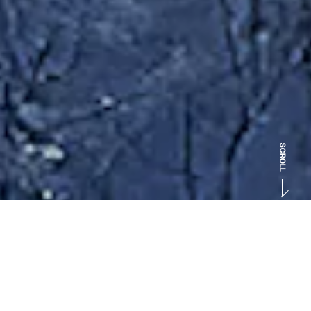
SCROLL
北海道・ルスツを舞台に、ノルウェーを本拠地とする＜Snohetta＞
が手がけるヴィラが誕生する「NOT A HOTEL RUSUTSU」。本プロ
ジェクトは、北海道を代表するオールシーズンリゾート施設＜ルス
ツリゾート＞の新たな挑戦でもある。代々リゾートを経営してきた
加森観光の代表・加森久丈氏はその目的を「我々が運営するリゾー