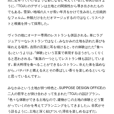
うに、『TOJI』のデザインは土地との関係性から導き出されたもの
でもある。雪深い地域の人々が長い年月をかけて生み出した伝統的
なフォルム。外観だけをただオマージュするのではなく、リスペク
トと根拠を持って採用した。
ヴィラの他にオーナー専用のレストランも併設される。単にラグ
ジュアリーなレストランではなく、みなかみの土地を訪れた喜びを
味わえる場所。吉田の言葉に耳を傾けると、その体験はただ「食べ
る」というよりは、「体験」という言葉で表現するほうがしっくりく
ると思わされる。「集落の一つとしてレストラン棟も設計していま
す。薪火料理を食べることができるレストラン。冷えた体を温めな
がら、パチパチと燃える火とその香ばしい香りを楽しめるといいな
と思っているんです」。
みなかみという土地が持つ特色と、SUPPOSE DESIGN OFFICEの
二人の哲学とが掛け合わさって生まれた『TOJI』の設計プラン。
「色々な体験ができる土地なので、建物がこの土地の体験とどう繋
がっていくのかを考えてプランニングをしてきました」。谷尻がそ
う語るように、土地と深く結びついた滞在を楽しめるはずだ。