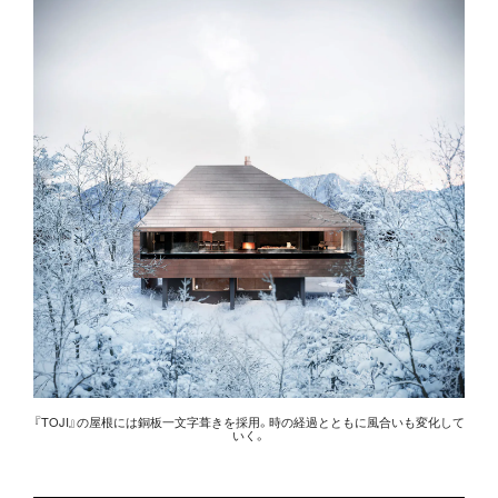
リ
『TOJI』の屋根には銅板一文字葺きを採用。時の経過とともに風合いも変化して
いく。