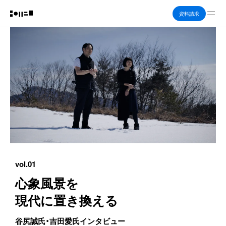
Me
資料請求
vol.01
心象風景を

現代に置き換える
谷尻誠氏・吉田愛氏インタビュー