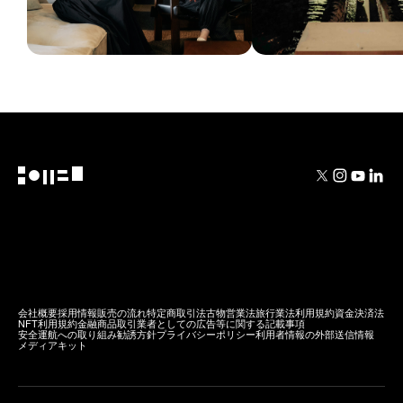
会社概要
採用情報
販売の流れ
特定商取引法
古物営業法
旅行業法
利用規約
資金決済法
NFT利用規約
金融商品取引業者としての広告等に関する記載事項
安全運航への取り組み
勧誘方針
プライバシーポリシー
利用者情報の外部送信情報
メディアキット