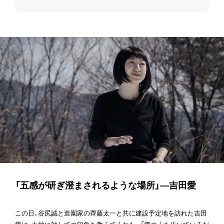
「五感が研ぎ澄まされるような場所」—吉田愛
この日、谷尻誠と造園家の齊藤太一と共に建設予定地を訪れた吉田