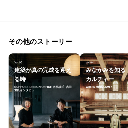
その他のストーリー
Vol.05
vol.04
建築が真の完成を迎え
みなかみを知る
る時
カルチャー
SUPPOSE DESIGN OFFICE 谷尻誠氏・吉田
What's MINAKAMI？
愛氏インタビュー