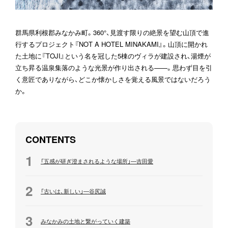
群馬県利根郡みなかみ町。360°、見渡す限りの絶景を望む山頂で進
行するプロジェクト『NOT A HOTEL MINAKAMI』。山頂に開かれ
た土地に『TOJI』という名を冠した5棟のヴィラが建設され、湯煙が
立ち昇る温泉集落のような光景が作り出される——。思わず目を引
く意匠でありながら、どこか懐かしさを覚える風景ではないだろう
CONTENTS
1
「五感が研ぎ澄まされるような場所」—吉田愛
2
「古いは、新しい」—谷尻誠
3
みなかみの土地と繋がっていく建築