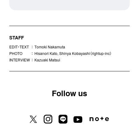
STAFF
EDIT・TEXT
：
Tomoki Nakamuta
PHOTO
：
Hisanori Kato, Shinya Kobayashi（rightup-inc）
INTERVIEW
：
Kazuaki Matsui
Follow us
X previously known as Twitter
Instagram
LINE
Youtube
Note