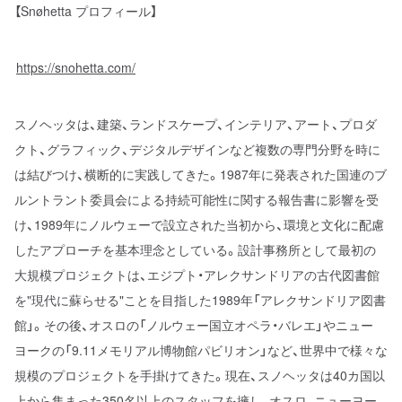
【Snøhetta プロフィール】
https://snohetta.com/
スノヘッタは、建築、ランドスケープ、インテリア、アート、プロダ
クト、グラフィック、デジタルデザインなど複数の専門分野を時に
は結びつけ、横断的に実践してきた。1987年に発表された国連のブ
ルントラント委員会による持続可能性に関する報告書に影響を受
け、1989年にノルウェーで設立された当初から、環境と文化に配慮
したアプローチを基本理念としている。設計事務所として最初の
大規模プロジェクトは、エジプト・アレクサンドリアの古代図書館
を"現代に蘇らせる"ことを目指した1989年「アレクサンドリア図書
館」。その後、オスロの「ノルウェー国立オペラ・バレエ」やニュー
ヨークの「9.11メモリアル博物館パビリオン」など、世界中で様々な
規模のプロジェクトを手掛けてきた。現在、スノヘッタは40カ国以
上から集まった350名以上のスタッフを擁し、オスロ、ニューヨー