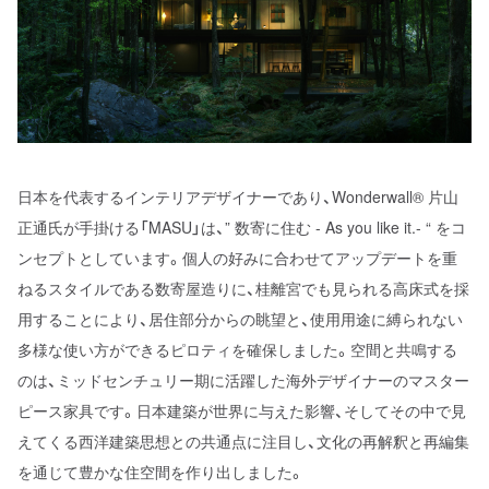
日本を代表するインテリアデザイナーであり、Wonderwall®︎ 片山
正通氏が手掛ける「MASU」は、” 数寄に住む - As you like it.- “ をコ
ンセプトとしています。個人の好みに合わせてアップデートを重
ねるスタイルである数寄屋造りに、桂離宮でも見られる高床式を採
用することにより、居住部分からの眺望と、使用用途に縛られない
多様な使い方ができるピロティを確保しました。空間と共鳴する
のは、ミッドセンチュリー期に活躍した海外デザイナーのマスター
ピース家具です。日本建築が世界に与えた影響、そしてその中で見
えてくる西洋建築思想との共通点に注目し、文化の再解釈と再編集
を通じて豊かな住空間を作り出しました。