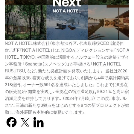
NOT A HOTEL株式会社（東京都渋谷区、代表取締役CEO：濵渦伸
次、以下「NOT A HOTEL」）は、NIGOがディレクションする「NOT A
HOTEL TOKYO」や国際的に活躍するノルウェー設立の建築デザイ
ン事務所 「Snøhetta（スノヘッタ）」が手掛ける「NOT A HOTEL
RUSUTSU」など、新たな拠点計画を発表いたします。 当社は2020
年の創業以来、着実な成長を遂げており、創業から4年で累計契約高
218億円、オーナー数591名を達成いたしました。これまでに9拠点
の販売開始・開業を実現し、全拠点の宿泊満足度は99.21％と高い宿
泊満足度を維持しております。（2024年7月時点） この度、東京、ル
スツ、三浦の新たな3拠点をはじめとする6つの新プロジェクトが始
動し、海外展開も本格的に始動いたします。
Facebook
X previously known as Twitter
LinkedIn