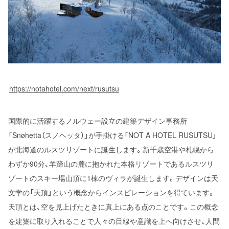
https://notahotel.com/next/rusutsu
国際的に活躍するノルウェー設立の建築デザイン事務所
「Snøhetta（スノヘッタ）」が手掛ける「NOT A HOTEL RUSUTSU」
が北海道のルスツリゾートに誕生します。新千歳空港や札幌から
わずか90分、羊蹄山の麓に抱かれた本格リゾートであるルスツリ
ゾートのスキー場山頂に1棟のヴィラが誕生します。デザインは天
文学の「天頂」という概念からインスピレーションを得ています。
天頂とは、空を見上げたときに真上にある点のことです。この概念
を建築に取り入れることで人々の目線や意識を上へ向けさせ、人間