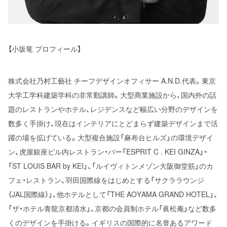
【小坂竜 プロフィール】
株式会社乃村工藝社 チーフデザインオフィサー A.N.D.代表。東京
大学工学科建築学科の非常勤講師。大型商業施設から、国内外の話
題のレストランやホテル、レジデンスなど幅広い分野のデザインを
数多く手掛け、現在はインテリアにとどまらず建築デザインまで活
躍の場を拡げている。大型複合施設「麻布台ヒルズ」の環境デザイ
ン、虎屋銀座ビル内レストラン・バー「ESPRIT C . KEI GINZA」・
「ST LOUIS BAR by KEI」、「ルイヴィトンメゾン大阪御堂筋」のカ
フェ・レストラン、羽田国際線をはじめとする「サクララウンジ
（JAL国際線）」、他ホテルとして「THE AOYAMA GRAND HOTEL」、
「ザ・ホテル青龍京都清水」、京都の会員制ホテル「眞松庵」など数多
くのデザインを手掛ける。イギリスの国際的に名誉あるアワード