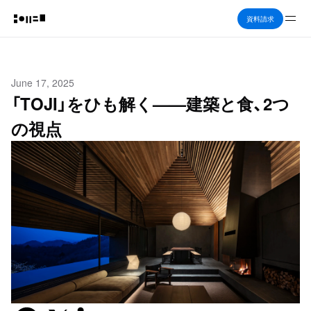
Me
資料請求
June 17, 2025
「TOJI」をひも解く——建築と食、2つ
の視点
Facebook
X previously known as Twitter
LinkedIn