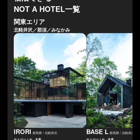
NOT A HOTEL一覧
関東エリア
北軽井沢／那須／みなかみ
IRORI
BASE
L
群馬県 / 北軽井沢
群馬県 / 北軽井沢
8
名
8
名
最大宿泊人数：
最大宿泊人数：