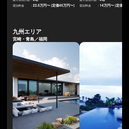
22.5万円
〜 (定価
45万円
〜)
14万円
〜 (定価
28
宿泊料金 ：
宿泊料金 ：
九州エリア
宮崎・青島／福岡