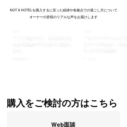
NOT A HOTELを購入するに至った経緯や各拠点での過ごし方について
オーナーの皆様のリアルな声をお届けします
vol.01
vol.02
「ここで過ごすと、大人も子ども
「リゾートマンションで
も心の距離がグッと近づく気がし
リゾートでもない、心ゆ
ます」
ラックスする場所」
嵜本晋輔さん
F・Kさん
購入をご検討の方はこちら
Web面談