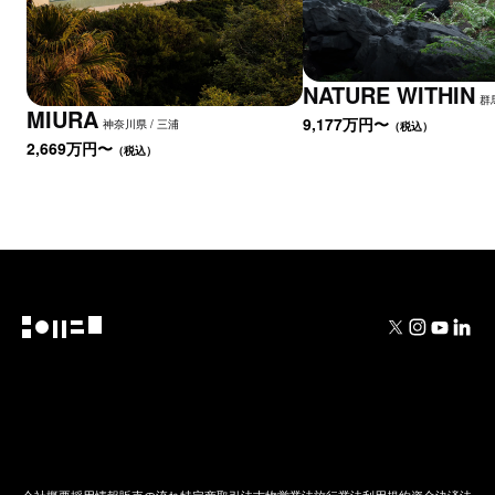
NATURE WITHIN
群
MIURA
9,177万
円〜
神奈川県 / 三浦
（税込）
2,669万
円〜
（税込）