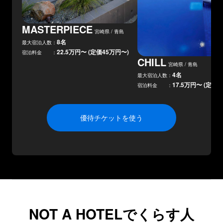
MASTERPIECE
宮崎県 / 青島
8
名
最大宿泊人数：
22.5万円
〜 (定価
45万円
〜)
宿泊料金 ：
CHILL
宮崎県 / 青島
4
名
最大宿泊人数：
17.5万円
〜 (定価
3
宿泊料金 ：
優待チケットを使う
NOT A HOTELでくらす人