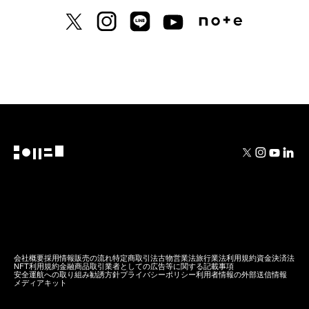
X previously known as Twitter
Instagram
LINE
Youtube
Note
会社概要
採用情報
販売の流れ
特定商取引法
古物営業法
旅行業法
利用規約
資金決済法
NFT利用規約
金融商品取引業者としての広告等に関する記載事項
安全運航への取り組み
勧誘方針
プライバシーポリシー
利用者情報の外部送信情報
メディアキット