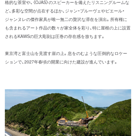
格的な茶室や、〈OJAS〉のスピーカーを備えたリスニングルームな
ど、多彩な空間が点在するほか、ジャン・プルーヴェやピエール・
ジャンヌレの傑作家具が唯一無二の贅沢な滞在を演出。所有権に
も含まれるアート作品の数々が家全体を彩り、特に屋根の上に設置
されるKAWSの巨大彫刻は圧巻の存在感を放ちます。
東京湾と富士山を見渡す崖の上。息をのむような圧倒的なロケー
ションで、2027年春頃の開業に向けた建設が進んでいます。