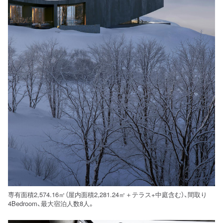
専有面積2,574.16㎡（屋内面積2,281.24㎡＋テラス+中庭含む）、間取り
4Bedroom、最大宿泊人数8人。