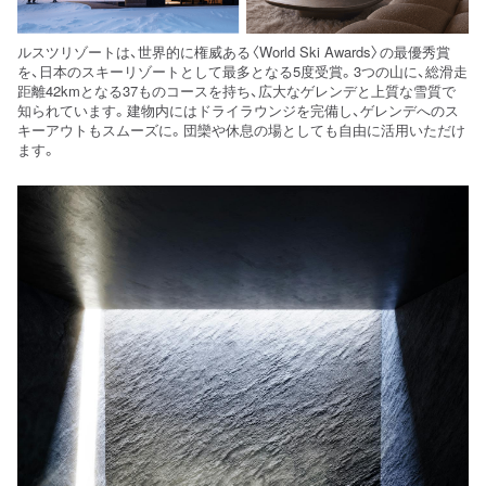
ルスツリゾートは、世界的に権威ある〈World Ski Awards〉の最優秀賞
を、日本のスキーリゾートとして最多となる5度受賞。3つの山に、総滑走
距離42kmとなる37ものコースを持ち、広大なゲレンデと上質な雪質で
知られています。建物内にはドライラウンジを完備し、ゲレンデへのス
キーアウトもスムーズに。団欒や休息の場としても自由に活用いただけ
ます。