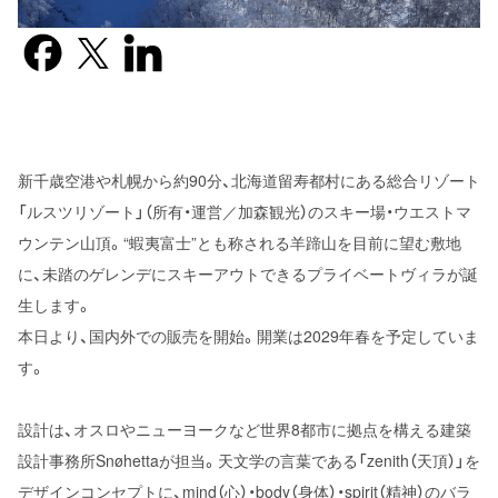
Facebook
X previously known as Twitter
LinkedIn
新千歳空港や札幌から約90分、北海道留寿都村にある総合リゾート
「ルスツリゾート」（所有・運営／加森観光）のスキー場・ウエストマ
ウンテン山頂。“蝦夷富士”とも称される羊蹄山を目前に望む敷地
に、未踏のゲレンデにスキーアウトできるプライベートヴィラが誕
生します。
本日より、国内外での販売を開始。開業は2029年春を予定していま
す。
設計は、オスロやニューヨークなど世界8都市に拠点を構える建築
設計事務所Snøhettaが担当。天文学の言葉である「zenith（天頂）」を
デザインコンセプトに、mind（心）・body（身体）・spirit（精神）のバラ