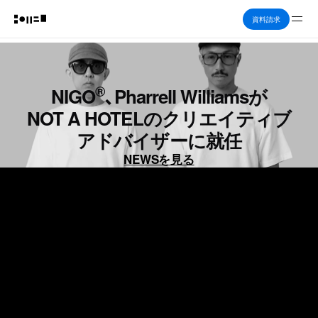
Me
資料請求
®
NIGO
、Pharrell Williamsが
NOT A HOTELのクリエイティブ
アドバイザーに就任
NEWSを見る