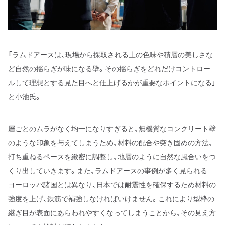
「ラムドアースは、現場から採取される土の色味や積層の美しさな
ど自然の揺らぎが味になる壁。その揺らぎをどれだけコントロー
ルして理想とする見た目へと仕上げるかが重要なポイントになる」
と小池氏。
層ごとのムラがなく均一になりすぎると、無機質なコンクリート壁
のような印象を与えてしまうため、材料の配合や突き固めの方法、
打ち重ねるペースを緻密に調整し、地層のように自然な風合いをつ
くり出していきます。また、ラムドアースの事例が多く見られる
ヨーロッパ諸国とは異なり、日本では耐震性を確保するため材料の
強度を上げ、鉄筋で補強しなければいけません。これにより型枠の
継ぎ目が表面にあらわれやすくなってしまうことから、その見え方