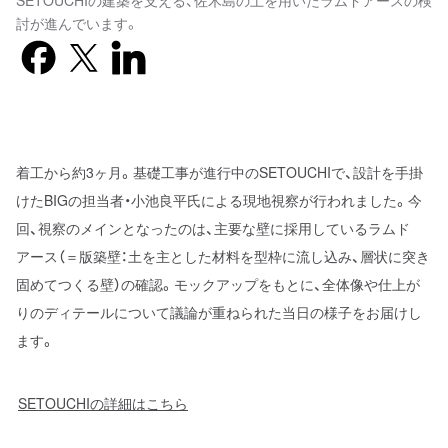
SETOUCHIの建築を支える、佐木島の土を用いたラムドアースの検
討が進んでいます。
Facebook
X previously known as Twitter
LinkedIn
着工から約3ヶ月。基礎工事が進行中のSETOUCHIで、設計を手掛
けたBIGの担当者・小池良平氏による現地視察が行われました。今
回、視察のメインとなったのは、主要な壁に採用しているラムド
アース（＝版築壁：土を主とした材料を型枠に流し込み、層状に突き
固めてつくる壁）の確認。モックアップをもとに、全体像や仕上が
りのディテールについて議論が重ねられた当日の様子をお届けし
ます。
SETOUCHIの詳細はこちら