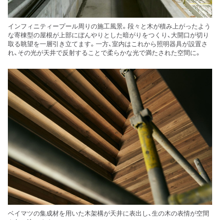
インフィニティープール周りの施工風景。段々と木が積み上がったよう
な寄棟型の屋根が上部にぼんやりとした暗がりをつくり、大開口が切り
取る眺望を一層引き立てます。一方、室内はこれから照明器具が設置さ
れ、その光が天井で反射することで柔らかな光で満たされた空間に。
ベイマツの集成材を用いた木架構が天井に表出し、生の木の表情が空間