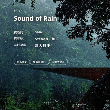
Title
Sound of Rain
0349
参赛编号
Steven Chu
参赛成员
澳大利亚
国家与地区
作品概要
作品展板
获奖者感言