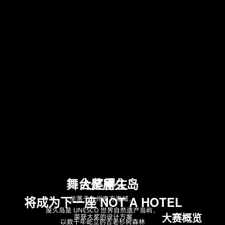
舞台是屋久岛
大奖得主
将成为下一座 NOT A HOTEL
坐落于九州南方海域，
屋久岛是 UNESCO 世界自然遗产岛屿，
大赛概览
荣获大奖的设计方案
以数千年屹立的古老杉树森林