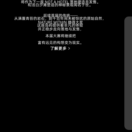
将作为下一座 NOT A HOTEL 落地建造并发售。
和洁白沙滩塑造的神秘景观闻名于世。
延续首届的传统——
从满覆青苔的岩石，到千百年间未被惊扰的原始自然，
NATURE WITHIN 摘得大奖
这座岛屿提供着非凡的体验
并正稳步走向落地与发售，
本届大赛将继续把
富有远见的构想变为现实。
了解更多