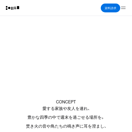
Me
資料請求
BASE M
CONCEPT
愛する家族や友人を連れ、
豊かな四季の中で週末を過ごせる場所を。
焚き火の音や鳥たちの鳴き声に耳を澄まし、