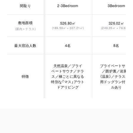
間取り
2-3Bedroom
3Bedroom
敷地面積
526.80㎡
326.02㎡
(189.59㎡ + 337.21㎡)
(249.35㎡ + 76.67㎡)
(屋内＋テラス)
最大宿泊人数
4名
8名
天然温泉／プライ
プライベートサウナ
ベートサウナ／テラ
／囲炉裏／岩風呂
特徴
ス／棟ごとに異なる
（温泉）／テラス／専
特別な「マス」アウト
用ドッグラン付モデ
ドアリビング
ルあり