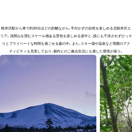
軽井沢駅から車で約30分ほどの距離ながら、手付かずの自然を楽しめる北軽井沢エ
リア。浅間山を望むスケール感ある景色を楽しめる道中と、誰にも干渉されずひっそ
りとプライベートな時間を過ごせる森の中。また、スキー場や温泉など周囲のアク
ティビティも充実しており、都内との二拠点生活にも適した環境が揃う。