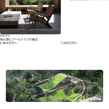
MIURA
海を望むプールクラブの拠点
2,904万
円〜
7,092万
円〜
NOT A HOTEL