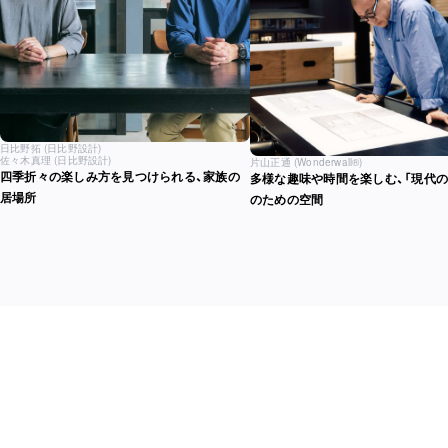
日比野拓
(日比野設計)
佐々木真理
(日比野設計)
片山正通
(Wonderwall®︎)
四季折々の楽しみ方を見つけられる、家族の
多様な趣味や時間を楽しむ、「現代の
居場所
のための空間
LOCATION
浅間山の麓、四季を感じる秘境