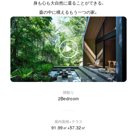
身も心も大自然に還ることができる、
森の中に構えるもう一つの家。
映像を再生する
間取り
2Bedroom
屋内面積+テラス
91.99
㎡+
57.32
㎡