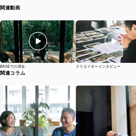
関連動画
映像を再生する
映像
BASEでの滞在
クリエイターインタビュー
関連コラム