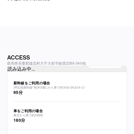
ACCESS
群馬県吾妻郡嬬恋村大字大前字細原2286-340他
Google mapを見る
読み込み中...
新幹線をご利用の場合
JR北陸新幹線「軽井沢駅」から車で約35分（約23キロ）
95分
車をご利用の場合
東京から車で約3時間
180分