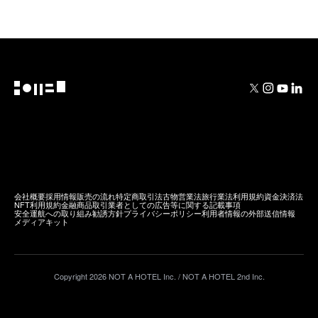
KITAKARUIZAWA
会社概要
採用情報
販売の流れ
特定商取引法
古物営業法
旅行業法
利用規約
資金決済法
NFT利用規約
金融商品取引業者としての広告等に関する記載事項
安全運航への取り組み
勧誘方針
プライバシーポリシー
利用者情報の外部送信情報
メディアキット
Copyright
2026
NOT A HOTEL Inc. / NOT A HOTEL 2nd Inc.