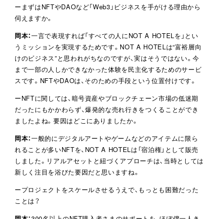
ーまずはNFTやDAOなど「Web3」ビジネスを手がける理由から
伺えますか。
岡本：
一言で表現すれば「すべての人にNOT A HOTELを」とい
うミッションを実現するためです。NOT A HOTELは“富裕層向
けのビジネス”と思われがちなのですが、実はそうではない。今
まで一部の人しかできなかった体験を民主化するためのサービ
スです。NFTやDAOは、そのための手段という位置付けです。
ーNFTに関しては、暗号資産やブロックチェーン市場の低迷期
だったにもかかわらず、爆発的な売れ行きをつくることができ
ましたよね。要因はどこにありましたか。
岡本：
一般的にデジタルアートやゲームなどのアイテムに限ら
れることが多いNFTを、NOT A HOTELは「宿泊権」として販売
しました。リアルアセットと紐づくアプローチは、当時としては
新しく注目を浴びた要因だと思いますね。
ープロジェクトをスケールさせるうえで、もっとも困難だった
ことは？
岡本：
300名以上のNFT購入者さまのサポートを、ほぼ僕一人き