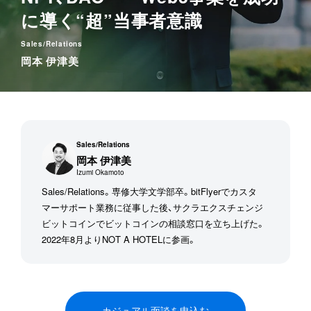
に導く
“超”当事者意識
Sales/Relations
岡本 伊津美
Sales/Relations
岡本 伊津美
Izumi Okamoto
Sales/Relations。専修大学文学部卒。bitFlyerでカスタ
マーサポート業務に従事した後、サクラエクスチェンジ
ビットコインでビットコインの相談窓口を立ち上げた。
2022年8月よりNOT A HOTELに参画。
カジュアル面談を申込む