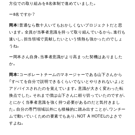
方位での取り組みを8名体制で進めていました。
ー8名ですか？
岡本：
普通なら数十人いてもおかしくないプロジェクトだと思
います。全員が当事者意識を持って取り組んでいるから、進行も
速いし、担当領域で貢献したいという情熱も強かったのでしょ
うね。
ー岡本さん自身、当事者意識がより高まった契機はありました
か。
岡本：
コーポレートチームのマネージャーである山下さんから
「すべてを自分で説明できるくらいでないとやりきれないよ」と
アドバイスされたのを覚えています。意識が大きく変わった転
換点でした。それまで僕は山下さんに頼り切っていたのですが、
とにかく当事者意識を強く持つ必要があるのだと気付きまし
た。自分の専門領域以外にも積極的に踏み出すことが、ワンチー
ムで動いていくための要素でもあり、NOT A HOTELのよさで
すよね。