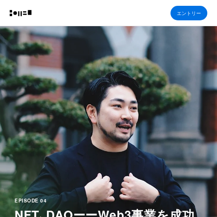
エントリー
EPISODE 04
NFT、DAOーー
Web3事業を成功