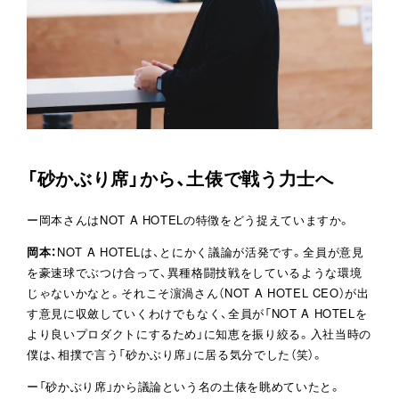
「砂かぶり席」から、土俵で戦う力士へ
ー岡本さんはNOT A HOTELの特徴をどう捉えていますか。
岡本：
NOT A HOTELは、とにかく議論が活発です。全員が意見
を豪速球でぶつけ合って、異種格闘技戦をしているような環境
じゃないかなと。それこそ濵渦さん（NOT A HOTEL CEO）が出
す意見に収斂していくわけでもなく、全員が「NOT A HOTELを
より良いプロダクトにするため」に知恵を振り絞る。入社当時の
僕は、相撲で言う「砂かぶり席」に居る気分でした（笑）。
ー「砂かぶり席」から議論という名の土俵を眺めていたと。