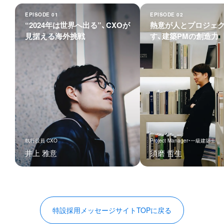
EPISODE 01
EPISODE 02
“2024年は世界へ出る”、
CXOが
熱意が人と
プロジェ
見据える海外挑戦
す、
建築PMの創造力
執行役員 CXO
Project Manager・一級建築士
井上 雅意
須磨 哲生
特設採用メッセージサイトTOPに戻る