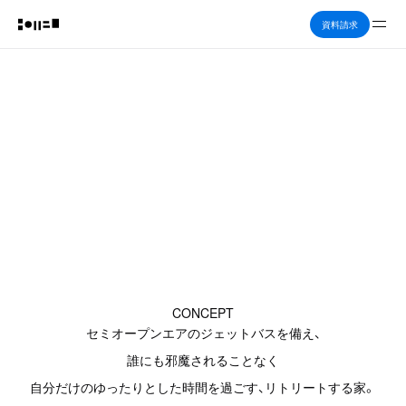
Me
資料請求
+RETREAT (3F
CONCEPT
セミオープンエアのジェットバスを備え、
誰にも邪魔されることなく
自分だけのゆったりとした時間を過ごす、リトリートする家。