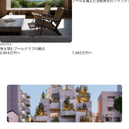
プールを備えた北軽井沢のフラッグ
MIURA
海を望むプールクラブの拠点
2,904万
円〜
7,092万
円〜