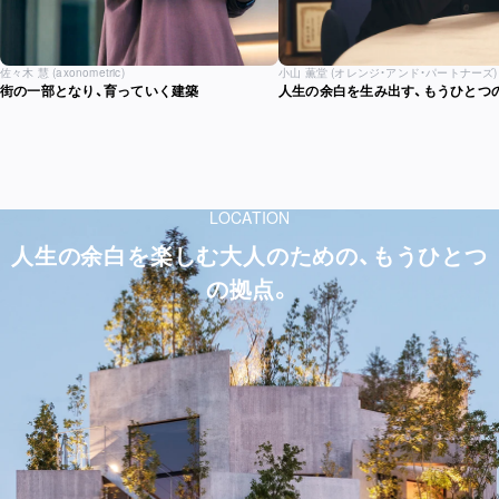
佐々木 慧
(axonometric)
小山 薫堂
(オレンジ・アンド・パートナーズ)
街の一部となり、育っていく建築
人生の余白を生み出す、もうひとつ
LOCATION
人生の余白を楽しむ大人のための、もうひとつ
の拠点。