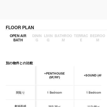
FLOOR PLAN
OPEN AIR
DININ
LIVIN
BATHROO
TERRAC
BEDROO
BATH
G
G
M
E
M
OPEN AIR BATH
別の物件との比較
+PENTHOUSE
+SOUND (4F)
(5F/RF)
間取り
1 Bedroom
1 Bedroom
敷地面積
253.35㎡
113.48㎡