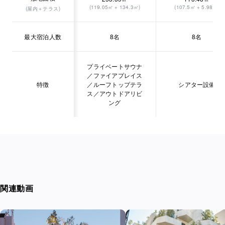
(119.05㎡ + 134.3㎡)
(107.5㎡ + 5.98㎡)
(屋内＋テラス)
最大宿泊人数
8名
8名
プライベートサウナ
／ファイアプレイス
特徴
／ルーフトップテラ
シアター設備
ス／アウトドアリビ
ング
関連動画