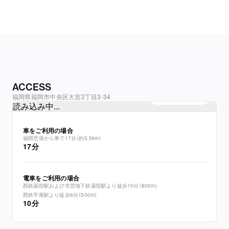
ACCESS
福岡県福岡市中央区大宮2丁目3-34
Google mapを見る
読み込み中...
車をご利用の場合
福岡空港から車で17分（約5.5km）
17分
電車をご利用の場合
西鉄薬院駅および市営地下鉄薬院駅より徒歩10分​（800m)

西鉄平尾駅より徒歩6分（500m）
10分