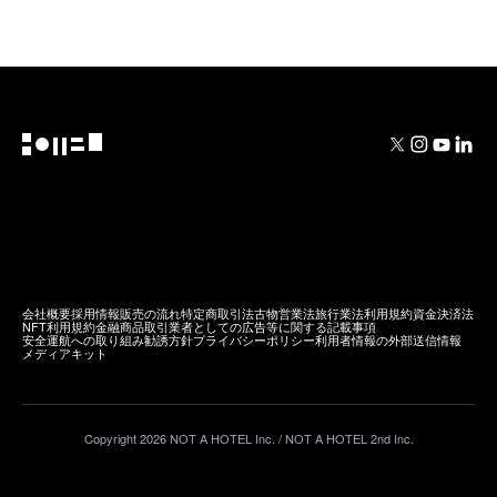
NOT A HOTEL
FUKUOKA
会社概要
採用情報
販売の流れ
特定商取引法
古物営業法
旅行業法
利用規約
資金決済法
NFT利用規約
金融商品取引業者としての広告等に関する記載事項
安全運航への取り組み
勧誘方針
プライバシーポリシー
利用者情報の外部送信情報
メディアキット
Copyright
2026
NOT A HOTEL Inc. / NOT A HOTEL 2nd Inc.