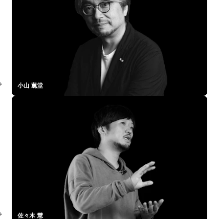
小山 薫堂
佐々木 慧