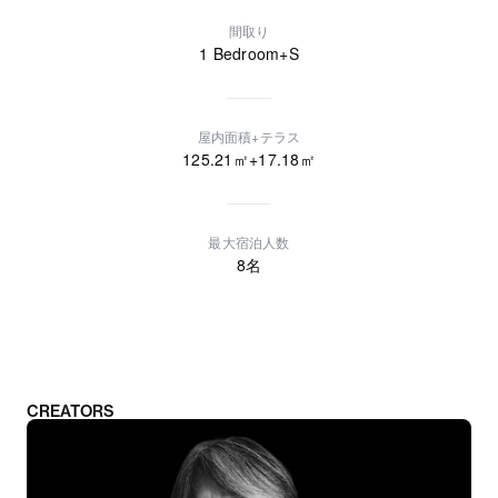
間取り
1 Bedroom+S
屋内面積+テラス
125.21
㎡+
17.18
㎡
最大宿泊人数
8
名
CREATORS