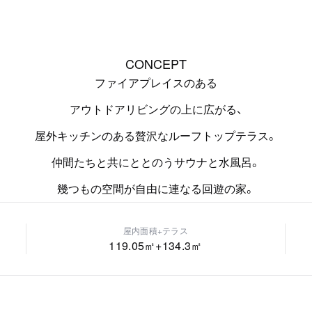
CONCEPT
ファイアプレイスのある
アウトドアリビングの上に広がる、
屋外キッチンのある贅沢なルーフトップテラス。
仲間たちと共にととのうサウナと水風呂。
映像を再生する
幾つもの空間が自由に連なる回遊の家。
屋内面積+テラス
119.05
㎡+
134.3
㎡