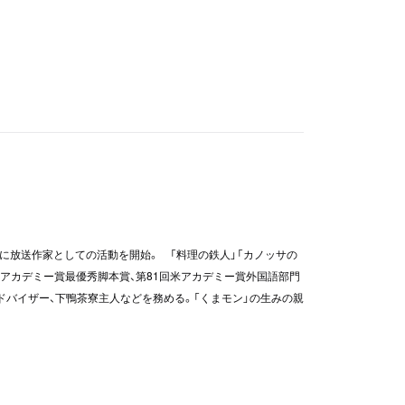
中に放送作家としての活動を開始。 「料理の鉄人」「カノッサの
本アカデミー賞最優秀脚本賞、第81回米アカデミー賞外国語部門
ドバイザー、下鴨茶寮主人などを務める。「くまモン」の生みの親