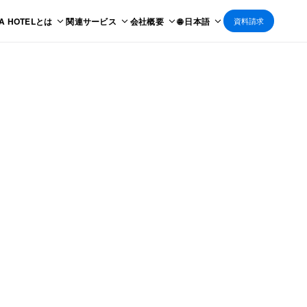
 A HOTELとは
関連サービス
会社概要
🌐 日本語
資料請求
E (5F/RF)