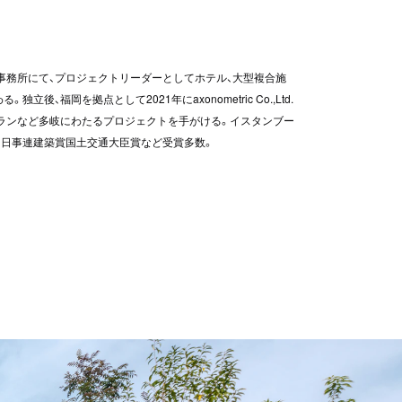
事務所にて、プロジェクトリーダーとしてホテル、大型複合施
福岡を拠点として2021年にaxonometric Co.,Ltd.
トランなど多岐にわたるプロジェクトを手がける。イスタンブー
ap賞)、日事連建築賞国土交通大臣賞など受賞多数。