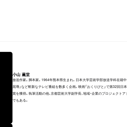
小山 薫堂
放送作家。脚本家。1964年熊本県生まれ。日本大学芸術学部放送学科在籍
屈辱」など斬新なテレビ番組を数多く企画。映画「おくりびと」で第32回日
賞を獲得。執筆活動の他、京都芸術大学副学長、地域・企業のプロジェクトア
でもある。