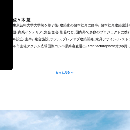
佐々木 慧
東京芸術大学大学院を修了後、建築家の藤本壮介に師事。藤本壮介建築設計
設、商業インテリア、集合住宅、別荘など、国内外で多数のプロジェクトに携わる。独立後、
を設立、主宰。複合施設、ホテル、プレファブ建築開発、家具デザイン、レス
ル市主催タクシム広場国際コンペ最終審査選出、architecturephoto賞(
もっと見る