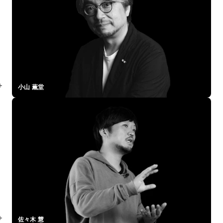
小山 薫堂
佐々木 慧