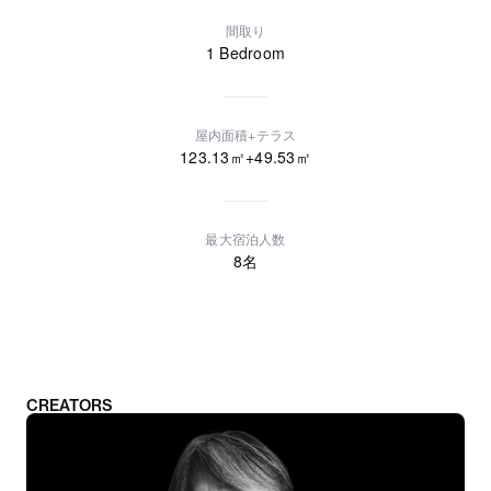
間取り
1 Bedroom
屋内面積+テラス
123.13
㎡+
49.53
㎡
最大宿泊人数
8
名
CREATORS