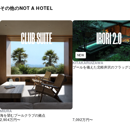
その他のNOT A HOTEL
CLUB SUITE
IRORI 2.0
NEW
KITAKARUIZAWA
プールを備えた北軽井沢のフラッグ
MIURA
海を望むプールクラブの拠点
2,904万
円〜
7,092万
円〜