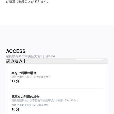
が快適に眠ることができます。
ACCESS
福岡県福岡市中央区大宮2丁目3-34
Google mapを見る
読み込み中...
車をご利用の場合
福岡空港から車で17分（約5.5km）
17分
電車をご利用の場合
西鉄薬院駅および市営地下鉄薬院駅より徒歩10分​（800m)

西鉄平尾駅より徒歩6分（500m）
10分