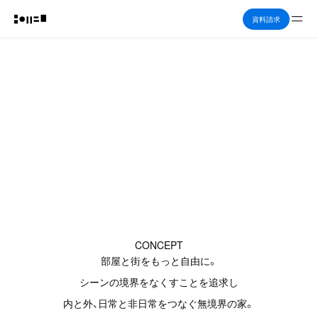
Me
資料請求
+DOMA (1F)
CONCEPT
部屋と街をもっと自由に。
シーンの境界をなくすことを追求し
内と外、日常と非日常をつなぐ無境界の家。