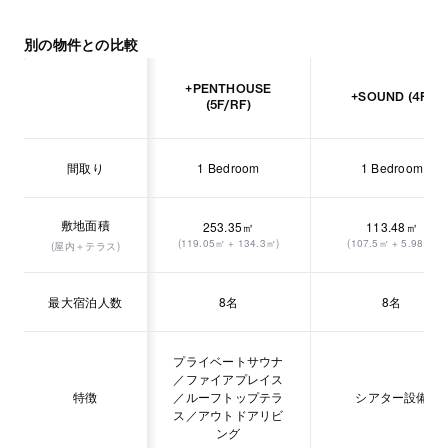
別の物件との比較
+PENTHOUSE
+SOUND (4F)
(5F/RF)
間取り
1 Bedroom
1 Bedroom
敷地面積
253.35㎡
113.48㎡
(119.05㎡ + 134.3㎡)
(107.5㎡ + 5.98㎡)
(屋内＋テラス)
最大宿泊人数
8名
8名
プライベートサウナ
／ファイアプレイス
特徴
／ルーフトップテラ
シアター設備
ス／アウトドアリビ
ング