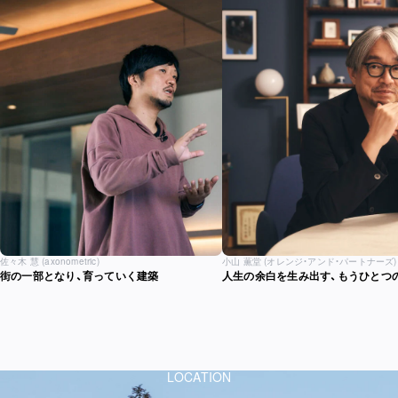
佐々木 慧
(axonometric)
小山 薫堂
(オレンジ・アンド・パートナーズ)
街の一部となり、育っていく建築
人生の余白を生み出す、もうひとつ
LOCATION