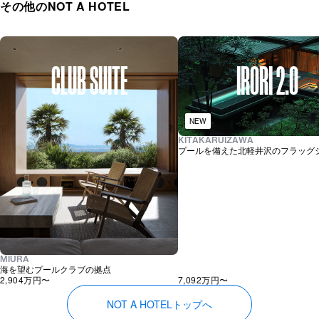
その他のNOT A HOTEL
CLUB SUITE
IRORI 2.0
NEW
KITAKARUIZAWA
プールを備えた北軽井沢のフラッグ
MIURA
海を望むプールクラブの拠点
2,904万
円〜
7,092万
円〜
NOT A HOTELトップへ