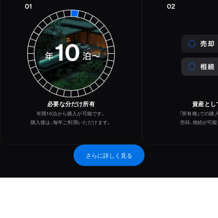
01
02
必要な分だけ所有
資産とし
年間10泊から購入が可能です。
「所有権」での購
購入後は、毎年ご利用いただけます。
売却、相続が可能
さらに詳しく見る