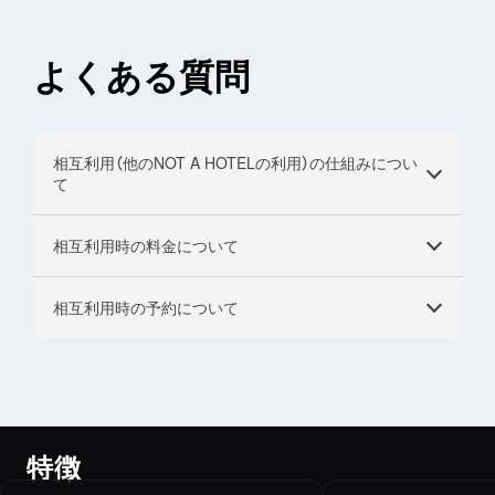
よくある質問
相互利用（他のNOT A HOTELの利用）の仕組みについ
て
相互利用時の料金について
自己利用日数を使用することで、他のNOT A HOTELを利用でき
ます。
今後開発予定のNOT A HOTELも相互利用の対象となります。
相互利用時の予約について
所有しているNOT A HOTELと相互利用先との宿泊料金の差額を
お支払いいただきます。
ただし、所有しているNOT A HOTELより宿泊料金が低い場合は
利用日の4ヶ月前から予約が可能です。
宿泊料金は無料です。
滞在中のオプションサービスや飲食費用は別途頂戴いたします。
特徴