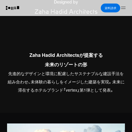
Designed by
Me
資料請求
Zaha Hadid Architectsが提案する
未来のリゾートの形
先進的なデザインと環境に配慮したサステナブルな建設手法を
組み合わせ、未体験の暮らしをイメージした建築を実現。未来に
滞在するホテルブランド「vertex」第1弾として発表。