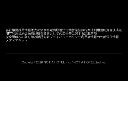
会社概要
採用情報
販売の流れ
特定商取引法
古物営業法
旅行業法
利用規約
資金決済法
NFT利用規約
金融商品取引業者としての広告等に関する記載事項
安全運航への取り組み
勧誘方針
プライバシーポリシー
利用者情報の外部送信情報
メディアキット
Copyright
2026
NOT A HOTEL Inc. / NOT A HOTEL 2nd Inc.